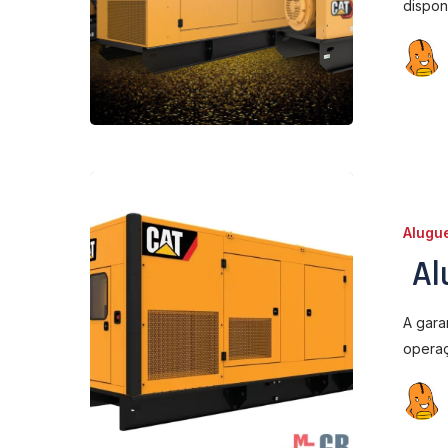
dispon
Aluguel
de
Alugu
gerador
Al
A gara
opera