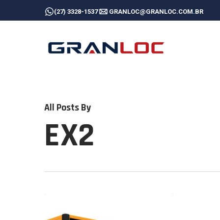
Skip
(27) 3328-1537
GRANLOC@GRANLOC.COM.BR
to
main
content
All Posts By
EX2
Aluguel
de