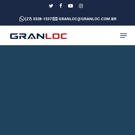
Skip
twitter
facebook
youtube
instagram
to
(27) 3328-1537
GRANLOC@GRANLOC.COM.BR
main
content
MENU