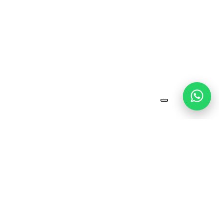
Soluções completas em locação, venda, instalação e
manutenção de geradores, compressores e torres de
iluminação. Atuamos com estrutura técnica, atendimento