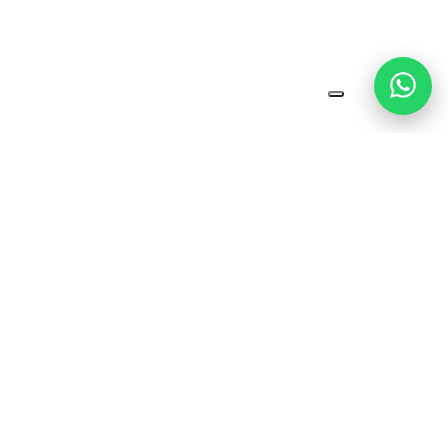
Soluções completas em locação, venda, instalação e
manutenção de geradores, compressores e torres de
iluminação. Atuamos com estrutura técnica, atendimento