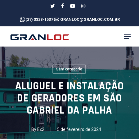
Skip
twitter
facebook
youtube
instagram
to
(27) 3328-1537
GRANLOC@GRANLOC.COM.BR
main
content
MENU
Sem categoria
ALUGUEL E INSTALAÇÃO
DE GERADORES EM SÃO
GABRIEL DA PALHA
By
Ex2
5 de fevereiro de 2024