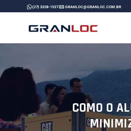
Skip
(27) 3328-1537
GRANLOC@GRANLOC.COM.BR
to
main
content
COMO O AL
MINIMI