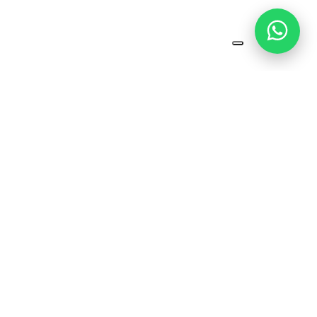
ATENDIMENTO
Gran Loc Geradores
Telefone:
(27) 3328-1537
E-mail:
granloc@granloc.com.br
Endereço:
Travessa Aldo Vieira Xavier, 30
Jardim Limoeiro