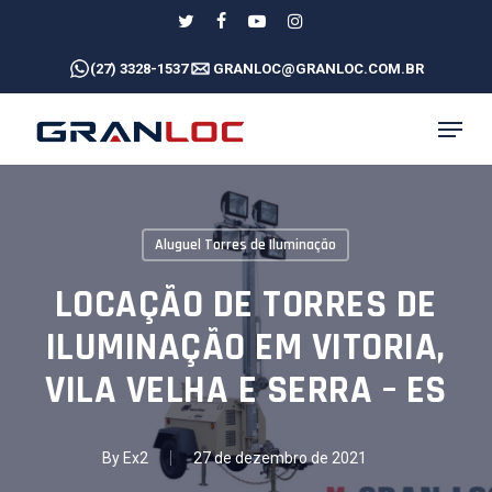
Skip
twitter
facebook
youtube
instagram
to
(27) 3328-1537
GRANLOC@GRANLOC.COM.BR
main
content
MENU
Aluguel Torres de Iluminação
LOCAÇÃO DE TORRES DE
ILUMINAÇÃO EM VITORIA,
VILA VELHA E SERRA – ES
By
Ex2
27 de dezembro de 2021