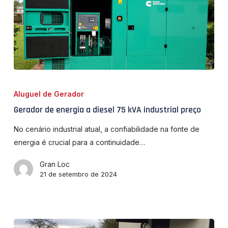
Gerador
de
Aluguel de Gerador
energia
Gerador de energia a diesel 75 kVA industrial preço
a
diesel
No cenário industrial atual, a confiabilidade na fonte de
75
energia é crucial para a continuidade…
kVA
Gran Loc
industrial
21 de setembro de 2024
preço