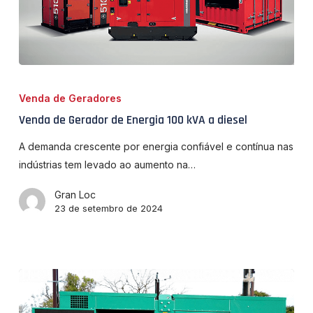
Venda
de
Venda de Geradores
Gerador
Venda de Gerador de Energia 100 kVA a diesel
de
Energia
A demanda crescente por energia confiável e contínua nas
100
indústrias tem levado ao aumento na…
kVA
Gran Loc
a
23 de setembro de 2024
diesel