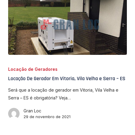
Locação
De
Locação de Geradores
Gerador
Locação De Gerador Em Vitoria, Vila Velha e Serra – ES
Em
Vitoria,
Será que a locação de gerador em Vitoria, Vila Velha e
Vila
Serra – ES é obrigatória? Veja…
Velha
Gran Loc
e
29 de novembro de 2021
Serra
–