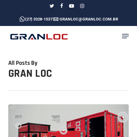
Skip
twitter
facebook
youtube
instagram
to
(27) 3328-1537
GRANLOC@GRANLOC.COM.BR
main
content
MENU
All Posts By
GRAN LOC