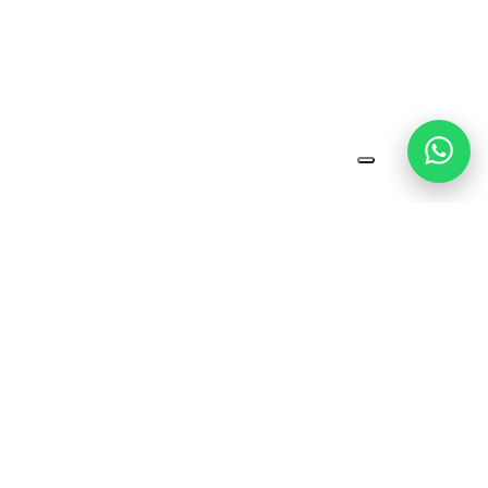
Soluções completas em locação, venda, instalação e
manutenção de geradores, compressores e torres de
iluminação. Atuamos com estrutura técnica, atendimento
especializado e equipamentos preparados para