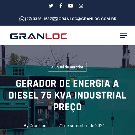
Skip
twitter
facebook
youtube
instagram
to
(27) 3328-1537
GRANLOC@GRANLOC.COM.BR
main
content
MENU
Aluguel de Gerador
GERADOR DE ENERGIA A
DIESEL 75 KVA INDUSTRIAL
PREÇO
By
Gran Loc
21 de setembro de 2024